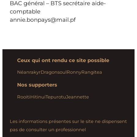
BAC général – BTS secrétaire aide-
comptable
annie.bonpays@mail.pf
Ceux qui ont rendu ce site possible
Néanrakyr
Dragonsoul
Ronny
Rangitea
Nos supporters
Rooiti
Hitinui
Tepurotu
Jeannette
Les informations présentes sur le site ne dispensent
pas de consulter un professionnel