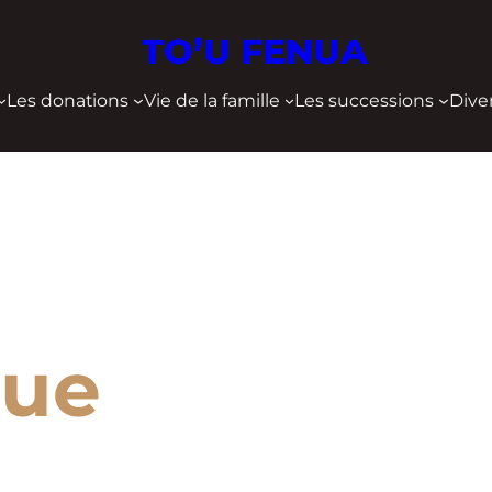
TO’U FENUA
Les donations
Vie de la famille
Les successions
Dive
que