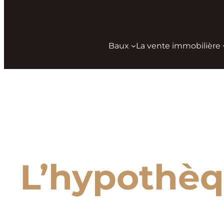
Baux
La vente immobilière
Aller
au
contenu
L’hypothè