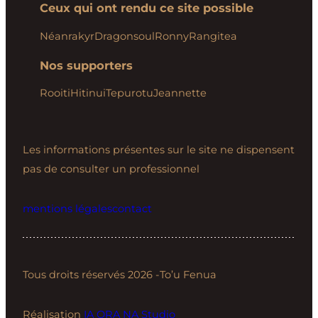
Ceux qui ont rendu ce site possible
Néanrakyr
Dragonsoul
Ronny
Rangitea
Nos supporters
Rooiti
Hitinui
Tepurotu
Jeannette
Les informations présentes sur le site ne dispensent
pas de consulter un professionnel
mentions légales
contact
Tous droits réservés 2026 -To’u Fenua
Réalisation
IA ORA NA Studio