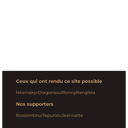
Ceux qui ont rendu ce site possible
Néanrakyr
Dragonsoul
Ronny
Rangitea
Nos supporters
Rooiti
Hitinui
Tepurotu
Jeannette