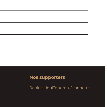
Nos supporters
Rooiti
Hitinui
Tepurotu
Jeannette