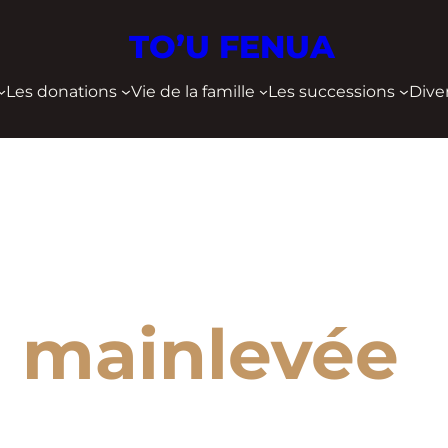
TO’U FENUA
Les donations
Vie de la famille
Les successions
Dive
e mainlevée