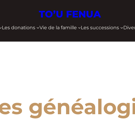
TO’U FENUA
Les donations
Vie de la famille
Les successions
Dive
es généalogi