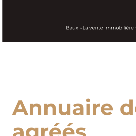
Baux
La vente immobilière
Aller
au
contenu
Annuaire d
agréés