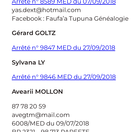
Arrêté n° 8589 MED du 07/09/2018
yas.dext@hotmail.com
Facebook : Faufa’a Tupuna Généalogie
Gérard GOLTZ
Arrêté n° 9847 MED du 27/09/2018
Sylvana LY
Arrêté n° 9846 MED du 27/09/2018
Avearii MOLLON
87 78 20 59
avegtm@mail.com
6008/MED du 09/07/2018
BP 2321 – 98 713 PAPEETE