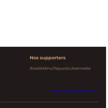
Nos supporters
Rooiti
Hitinui
Tepurotu
Jeannette
mentions légales
contact