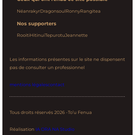
Néanrakyr
Dragonsoul
Ronny
Rangitea
Nos supporters
Rooiti
Hitinui
Tepurotu
Jeannette
Les informations présentes sur le site ne dispensent
pas de consulter un professionnel
mentions légales
contact
Tous droits réservés 2026 -To’u Fenua
Réalisation
IA ORA NA Studio