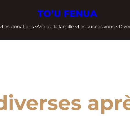
TO’U FENUA
Les donations
Vie de la famille
Les successions
Dive
diverses apr