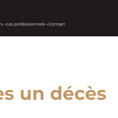
rs
Les professionnels
Contact
ès un décès