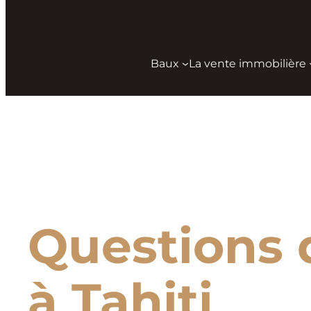
Baux
La vente immobilière
Aller
au
contenu
Questions 
à Tahiti