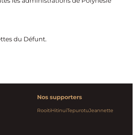
toutes les administrations de Polynésie
dettes du Défunt.
Nos supporters
Rooiti
Hitinui
Tepurotu
Jeannette