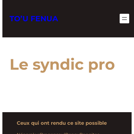
TO’U FENUA
Aller
au
contenu
Le syndic pro
Ceux qui ont rendu ce site possible