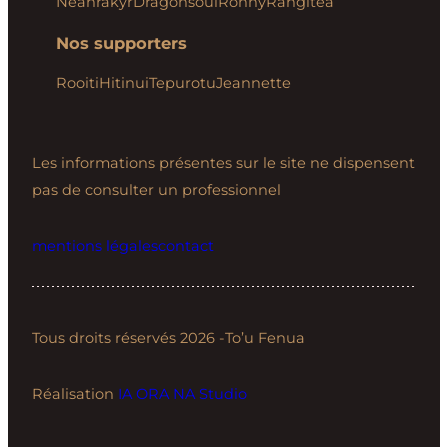
Néanrakyr
Dragonsoul
Ronny
Rangitea
Nos supporters
Rooiti
Hitinui
Tepurotu
Jeannette
Les informations présentes sur le site ne dispensent
pas de consulter un professionnel
mentions légales
contact
Tous droits réservés 2026 -To’u Fenua
Réalisation
IA ORA NA Studio