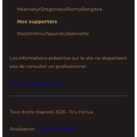
Néanrakyr
Dragonsoul
Ronny
Rangitea
Nos supporters
Rooiti
Hitinui
Tepurotu
Jeannette
Les informations présentes sur le site ne dispensent
pas de consulter un professionnel
mentions légales
contact
Tous droits réservés 2026 -To’u Fenua
Réalisation
IA ORA NA Studio