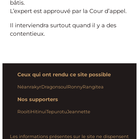
bâtis.
L’expert est approuvé par la Cour d’appel.
Il interviendra surtout quand il y a des
contentieux.
Ceux qui ont rendu ce site possible
Néanrakyr
Dragonsoul
Ronny
Rangitea
Nos supporters
Rooiti
Hitinui
Tepurotu
Jeannette
Les informations présentes sur le site ne dispensent