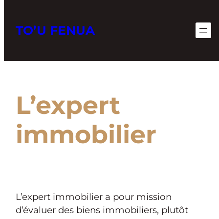
TO’U FENUA
Aller
au
contenu
L’expert
immobilier
L’expert immobilier a pour mission
d’évaluer des biens immobiliers, plutôt